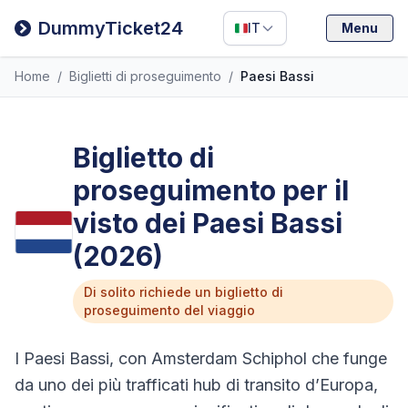
Filipino
DummyTicket24
IT
Menu
Deutsch
Home
/
Biglietti di proseguimento
/
Paesi Bassi
Español
Italiano
Biglietto di
proseguimento per il
visto dei Paesi Bassi
(2026)
Di solito richiede un biglietto di
proseguimento del viaggio
I Paesi Bassi, con Amsterdam Schiphol che funge
da uno dei più trafficati hub di transito d’Europa,