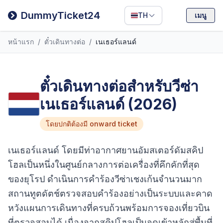
Filipino
DummyTicket24
TH
เมนู
Deutsch
หน้าแรก
/
ตั๋วเดินทางต่อ
/
เนเธอร์แลนด์
Español
Italiano
ตั๋วเดินทางต่อสำหรับวีซ่า
เนเธอร์แลนด์ (2026)
โดยปกติต้องมี onward ticket
เนเธอร์แลนด์ โดยมีท่าอากาศยานอัมสเตอร์ดัมสคิป
โฮลเป็นหนึ่งในศูนย์กลางการต่อเครื่องที่คึกคักที่สุด
ของยุโรป ดำเนินการคำร้องวีซ่าเชงเก้นจำนวนมาก
สถานทูตดัตช์ตรวจสอบคำร้องอย่างเป็นระบบและคาด
หวังแผนการเดินทางที่ครบถ้วนพร้อมการจองเที่ยวบิน
ที่ตรวจสอบได้ เนื่องจากสคิปโฮลเป็นจุดเข้าหลักสู่พื้นที่