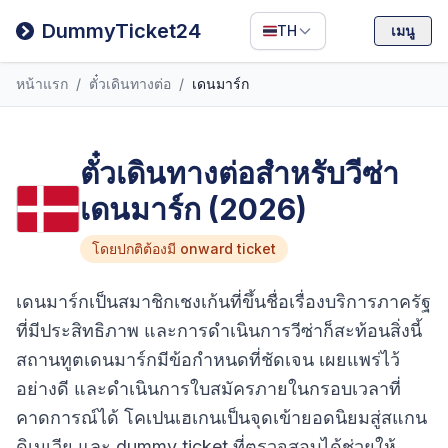
Filipino
DummyTicket24
TH
เมนู
Deutsch
หน้าแรก
/
ตั๋วเดินทางต่อ
/
เดนมาร์ก
Español
Italiano
ตั๋วเดินทางต่อสำหรับวีซ่า
เดนมาร์ก (2026)
โดยปกติต้องมี onward ticket
เดนมาร์กเป็นสมาชิกเชงเก้นที่ขึ้นชื่อเรื่องบริการภาครัฐ
ที่มีประสิทธิภาพ และการดำเนินการวีซ่าก็สะท้อนสิ่งนี้
สถานทูตเดนมาร์กมีข้อกำหนดที่ชัดเจน เผยแพร่ไว้
อย่างดี และดำเนินการใบสมัครภายในกรอบเวลาที่
คาดการณ์ได้ โคเปนเฮเกนเป็นจุดเข้ายอดนิยมสู่สแกน
ดิเนเวีย และ dummy ticket ที่ตรวจสอบได้ช่วยให้