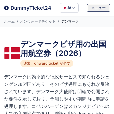
Filipino
DummyTicket24
JA
メニュー
Deutsch
ホーム
/
オンウォードチケット
/
デンマーク
Español
Italiano
デンマークビザ用の出国
用航空券（2026）
通常、onward ticket が必要
デンマークは効率的な行政サービスで知られるシェ
ンゲン加盟国であり、そのビザ処理にもそれが反映
されています。デンマーク大使館は明確で公開され
た要件を示しており、予測しやすい期間内に申請を
処理します。コペンハーゲンはスカンジナビアへの
人気の入国地点であり、確認可能なdummy ticket