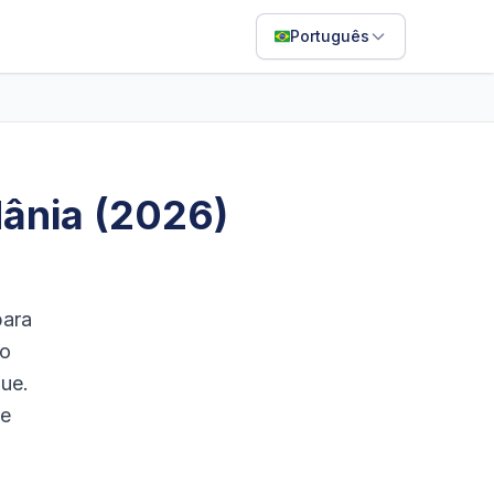
Português
English
Français
Português
dânia (2026)
ไทย
日本語
Bahasa Indonesia
para
Filipino
to
ue.
Deutsch
de
Español
Italiano