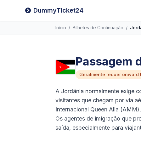
DummyTicket24
Início
/
Bilhetes de Continuação
/
Jord
Passagem de
Geralmente requer onward t
A Jordânia normalmente exige c
visitantes que chegam por via 
Internacional Queen Alia (AMM)
Os agentes de imigração que pr
saída, especialmente para viajan