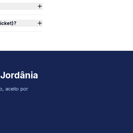
icket)?
 Jordânia
o, aceito por