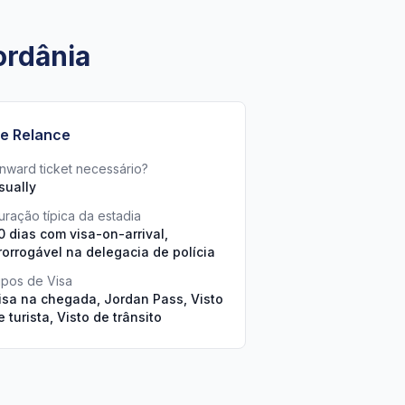
ordânia
e Relance
nward ticket necessário?
sually
uração típica da estadia
0 dias com visa-on-arrival,
rorrogável na delegacia de polícia
ipos de Visa
isa na chegada, Jordan Pass, Visto
e turista, Visto de trânsito