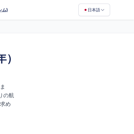
シム)
日本語
English
Français
Português
年）
ไทย
日本語
Bahasa Indonesia
ま
Filipino
りの航
求め
Deutsch
Español
Italiano