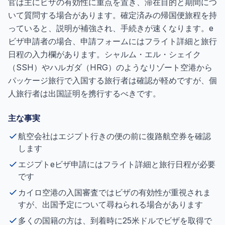
官は主にビザの有効性に重点を置き、滞在目的と期間につ
いて質問する場合があります。確定済みの帰国便旅程を持
っていると、説明が補強され、手続きが速くなります。e
ビザ申請者の場合、申請フォームにはフライト詳細と旅行
日程の入力欄があります。シャルム・エル・シェイク
（SSH）やハルガダ（HRG）のようなリゾート空港から
パッケージ旅行で入国する旅行者は確認が軽めですが、個
人旅行者は出国証明を携行するべきです。
主な事実
航空会社はエジプト行きの便の前に復路航空券を確認
します
エジプトeビザ申請にはフライト詳細と旅行日程が必要
です
カイロ空港の入国審査ではビザの有効性が重視されま
すが、出国予定について尋ねられる場合があります
多くの国籍の方は、到着時に25米ドルでビザを取得で