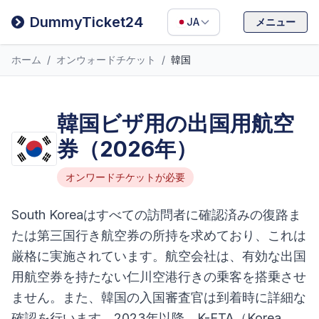
Filipino
DummyTicket24
JA
メニュー
Deutsch
ホーム
/
オンウォードチケット
/
韓国
Español
Italiano
韓国ビザ用の出国用航空
券（2026年）
オンワードチケットが必要
South Koreaはすべての訪問者に確認済みの復路ま
たは第三国行き航空券の所持を求めており、これは
厳格に実施されています。航空会社は、有効な出国
用航空券を持たない仁川空港行きの乗客を搭乗させ
ません。また、韓国の入国審査官は到着時に詳細な
確認を行います。2023年以降、K-ETA（Korea