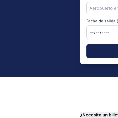
Aeropuerto en
Fecha de salida 
¿Necesito un bille