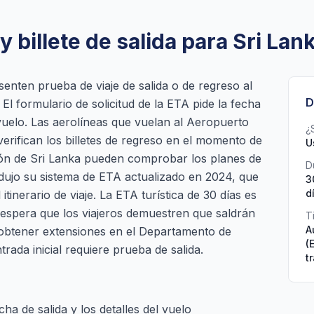
y billete de salida para Sri Lan
senten prueba de viaje de salida o de regreso al
D
. El formulario de solicitud de la ETA pide la fecha
l vuelo. Las aerolíneas que vuelan al Aeropuerto
¿
erifican los billetes de regreso en el momento de
U
ración de Sri Lanka pueden comprobar los planes de
D
rodujo su sistema de ETA actualizado en 2024, que
3
d
itinerario de viaje. La ETA turística de 30 días es
 espera que los viajeros demuestren que saldrán
T
A
 obtener extensiones en el Departamento de
(
rada inicial requiere prueba de salida.
t
cha de salida y los detalles del vuelo