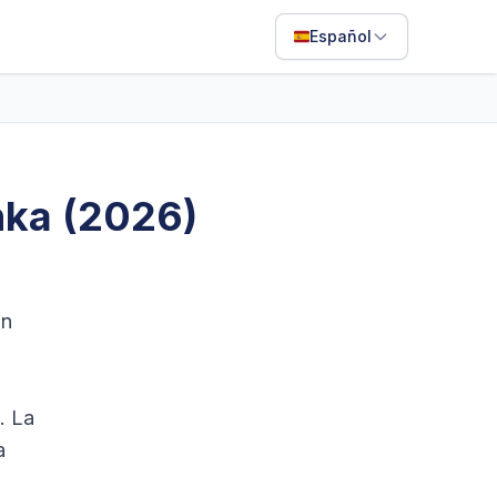
Español
English
Français
Português
anka (2026)
ไทย
日本語
Bahasa Indonesia
ón
Filipino
Deutsch
. La
Español
a
Italiano