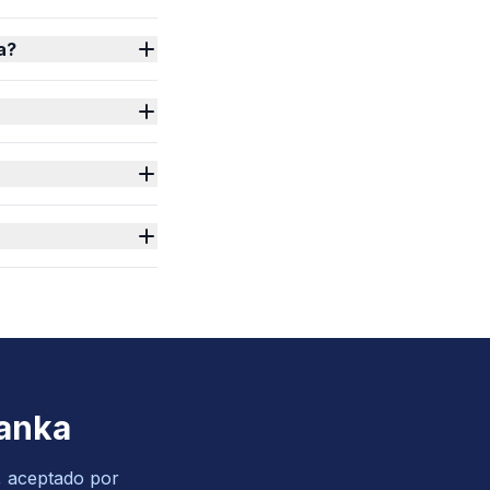
a?
Lanka
o, aceptado por