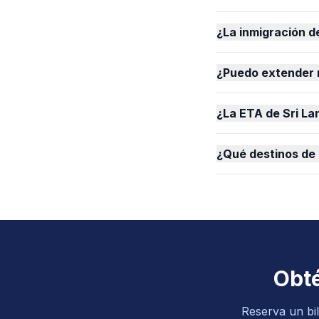
¿La inmigración d
¿Puedo extender m
¿La ETA de Sri La
¿Qué destinos de 
Obté
Reserva un bil