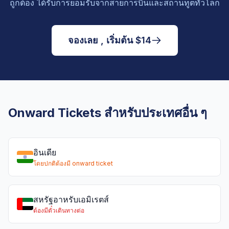
ถูกต้อง ได้รับการยอมรับจากสายการบินและสถานทูตทั่วโลก
จองเลย , เริ่มต้น $14
Onward Tickets สำหรับประเทศอื่น ๆ
อินเดีย
โดยปกติต้องมี onward ticket
สหรัฐอาหรับเอมิเรตส์
ต้องมีตั๋วเดินทางต่อ