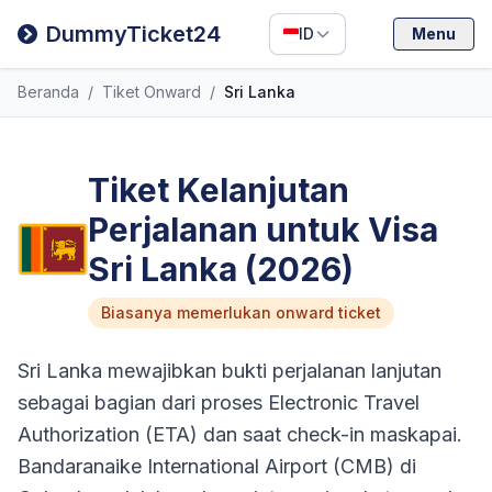
Filipino
DummyTicket24
ID
Menu
Deutsch
Beranda
/
Tiket Onward
/
Sri Lanka
Español
Italiano
Tiket Kelanjutan
Perjalanan untuk Visa
Sri Lanka (2026)
Biasanya memerlukan onward ticket
Sri Lanka mewajibkan bukti perjalanan lanjutan
sebagai bagian dari proses Electronic Travel
Authorization (ETA) dan saat check-in maskapai.
Bandaranaike International Airport (CMB) di