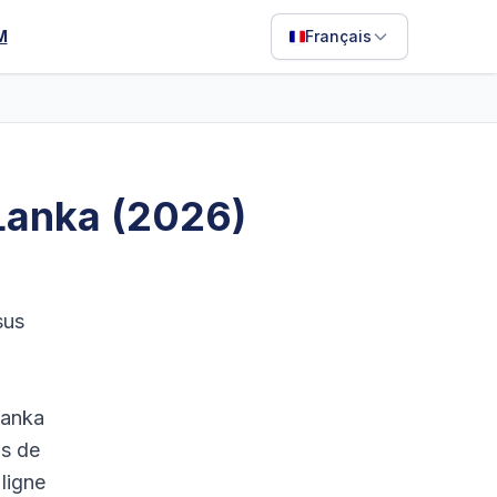
M
Français
English
Français
Português
i Lanka (2026)
ไทย
日本語
Bahasa Indonesia
sus
Filipino
Deutsch
Lanka
Español
ls de
Italiano
 ligne