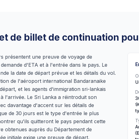
t de billet de continuation pou
urs présentent une preuve de voyage de
E
a demande d'ETA et à l'entrée dans le pays. Le
 la date de départ prévue et les détails du vol.
O
ion de l'aéroport international Bandaranaike
U
 départ, et les agents d'immigration sri-lankais
D
à l'arrivée. Le Sri Lanka a réintroduit son
3
9
c davantage d'accent sur les détails de
t
ique de 30 jours est le type d'entrée le plus
T
ntrer qu'ils quitteront le pays pendant cette
A
tre obtenues auprès du Département de
(
ée initiale exige une preuve de départ.