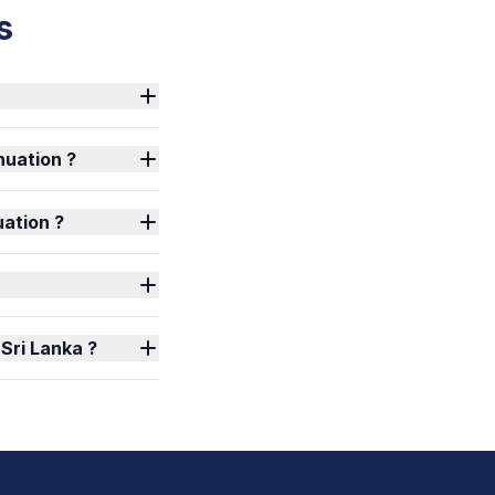
s
nuation ?
uation ?
 Sri Lanka ?