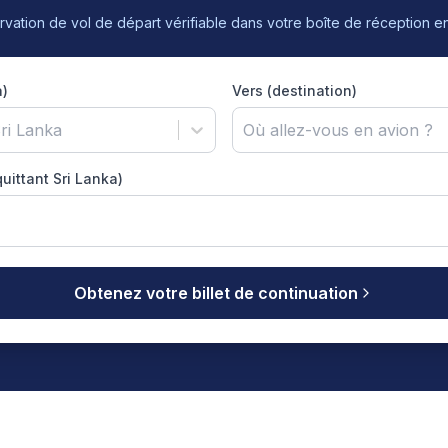
vation de vol de départ vérifiable dans votre boîte de réception e
a)
Vers (destination)
ri Lanka
Où allez-vous en avion ?
uittant Sri Lanka)
Obtenez votre billet de continuation