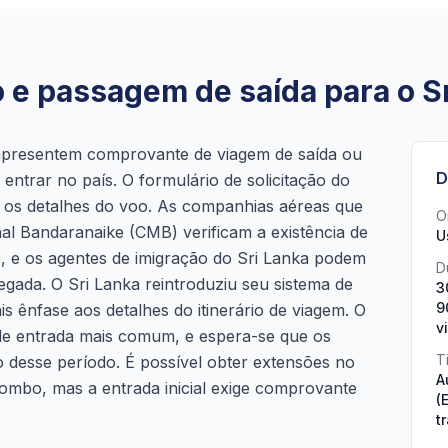
o e passagem de saída para o S
s apresentem comprovante de viagem de saída ou
D
 entrar no país. O formulário de solicitação do
e os detalhes do voo. As companhias aéreas que
O
l Bandaranaike (CMB) verificam a existência de
U
 e os agentes de imigração do Sri Lanka podem
D
egada. O Sri Lanka reintroduziu seu sistema de
3
9
s ênfase aos detalhes do itinerário de viagem. O
v
 de entrada mais comum, e espera-se que os
T
o desse período. É possível obter extensões no
A
mbo, mas a entrada inicial exige comprovante
(
t