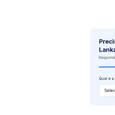
Preci
Lank
Responda
Qual é a