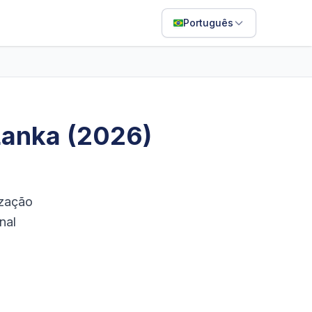
Português
English
Français
Português
Lanka (2026)
ไทย
日本語
Bahasa Indonesia
ização
Filipino
nal
Deutsch
Español
Italiano