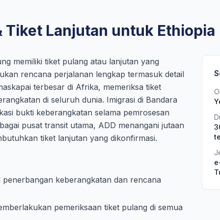
 Tiket Lanjutan untuk Ethiopia
g memiliki tiket pulang atau lanjutan yang
S
rlukan rencana perjalanan lengkap termasuk detail
maskapai terbesar di Afrika, memeriksa tiket
O
rangkatan di seluruh dunia. Imigrasi di Bandara
Y
ikasi bukti keberangkatan selama pemrosesan
D
ebagai pusat transit utama, ADD menangani jutaan
3
t
tuhkan tiket lanjutan yang dikonfirmasi.
J
e
T
ail penerbangan keberangkatan dan rencana
 memberlakukan pemeriksaan tiket pulang di semua