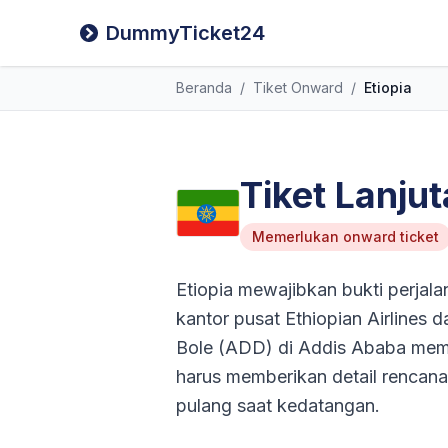
DummyTicket24
Beranda
/
Tiket Onward
/
Etiopia
Tiket Lanju
Memerlukan onward ticket
Etiopia mewajibkan bukti perjal
kantor pusat Ethiopian Airlines 
Bole (ADD) di Addis Ababa memi
harus memberikan detail rencana 
pulang saat kedatangan.