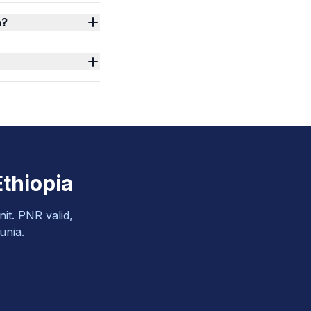
n?
thiopia
it. PNR valid,
unia.