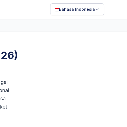
Bahasa Indonesia
English
Français
Português
026)
ไทย
日本語
Bahasa Indonesia
agai
Filipino
onal
isa
Deutsch
ket
Español
Italiano