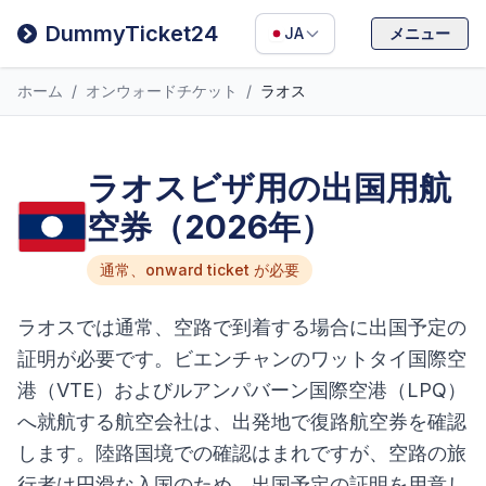
Filipino
DummyTicket24
JA
メニュー
Deutsch
ホーム
/
オンウォードチケット
/
ラオス
Español
Italiano
ラオスビザ用の出国用航
空券（2026年）
通常、onward ticket が必要
ラオスでは通常、空路で到着する場合に出国予定の
証明が必要です。ビエンチャンのワットタイ国際空
港（VTE）およびルアンパバーン国際空港（LPQ）
へ就航する航空会社は、出発地で復路航空券を確認
します。陸路国境での確認はまれですが、空路の旅
行者は円滑な入国のため、出国予定の証明を用意し