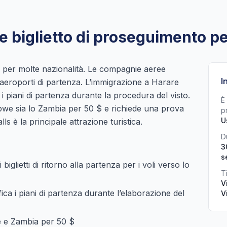
o e biglietto di proseguimento 
l per molte nazionalità. Le compagnie aeree
I
gli aeroporti di partenza. L’immigrazione a Harare
 i piani di partenza durante la procedura del visto.
È 
bwe sia lo Zambia per 50 $ e richiede una prova
p
U
lls è la principale attrazione turistica.
D
3
s
glietti di ritorno alla partenza per i voli verso lo
Ti
V
ca i piani di partenza durante l’elaborazione del
V
 e Zambia per 50 $