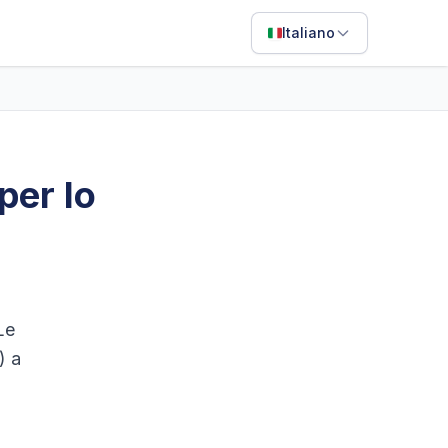
Italiano
English
Français
Português
per lo
ไทย
日本語
Bahasa Indonesia
Filipino
Le
Deutsch
) a
Español
Italiano