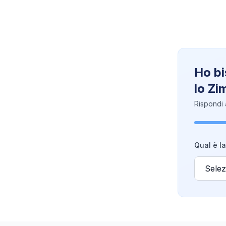
Ho bi
lo Z
Rispondi 
Qual è la