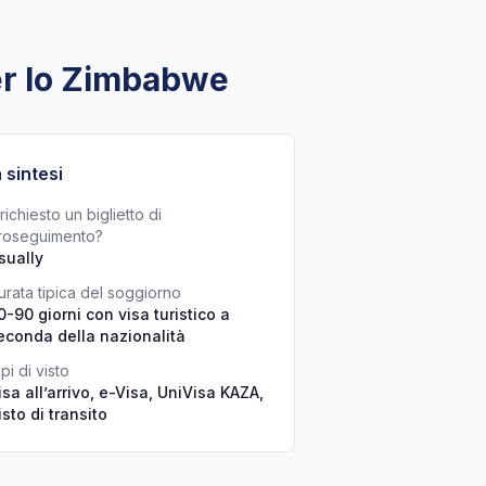
per lo Zimbabwe
n sintesi
richiesto un biglietto di
roseguimento?
sually
urata tipica del soggiorno
0-90 giorni con visa turistico a
econda della nazionalità
pi di visto
isa all’arrivo, e-Visa, UniVisa KAZA,
isto di transito