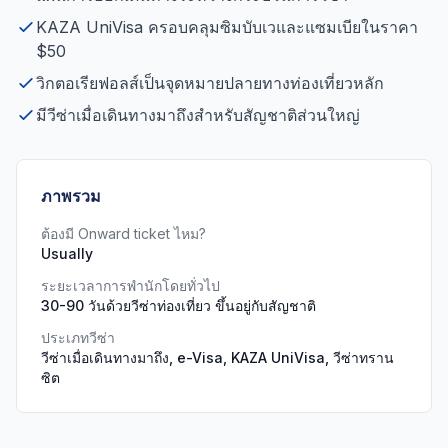
KAZA UniVisa ครอบคลุมซิมบับเวและแซมเบียในราคา
$50
วิกตอเรียฟอลส์เป็นจุดหมายปลายทางท่องเที่ยวหลัก
มีวีซ่าเมื่อเดินทางมาถึงสำหรับสัญชาติส่วนใหญ่
ภาพรวม
ต้องมี Onward ticket ไหม?
Usually
ระยะเวลาการพำนักโดยทั่วไป
30-90 วันด้วยวีซ่าท่องเที่ยว ขึ้นอยู่กับสัญชาติ
ประเภทวีซ่า
วีซ่าเมื่อเดินทางมาถึง, e-Visa, KAZA UniVisa, วีซ่าทราน
ซิต