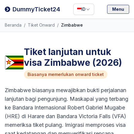
Filipino
DummyTicket24
ID
Menu
Deutsch
Beranda
/
Tiket Onward
/
Zimbabwe
Español
Italiano
Tiket lanjutan untuk
visa Zimbabwe (2026)
Biasanya memerlukan onward ticket
Zimbabwe biasanya mewajibkan bukti perjalanan
lanjutan bagi pengunjung. Maskapai yang terbang
ke Bandara Internasional Robert Gabriel Mugabe
(HRE) di Harare dan Bandara Victoria Falls (VFA)
memeriksa tiket pulang. Imigrasi memproses visa
saat kedatangan dan memverifikasi rencana