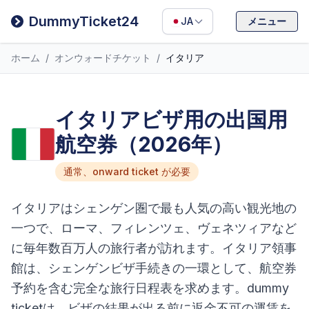
Filipino
DummyTicket24
JA
メニュー
Deutsch
ホーム
/
オンウォードチケット
/
イタリア
Español
Italiano
イタリアビザ用の出国用
航空券（2026年）
通常、onward ticket が必要
イタリアはシェンゲン圏で最も人気の高い観光地の
一つで、ローマ、フィレンツェ、ヴェネツィアなど
に毎年数百万人の旅行者が訪れます。イタリア領事
館は、シェンゲンビザ手続きの一環として、航空券
予約を含む完全な旅行日程表を求めます。dummy
ticketは、ビザの結果が出る前に返金不可の運賃を