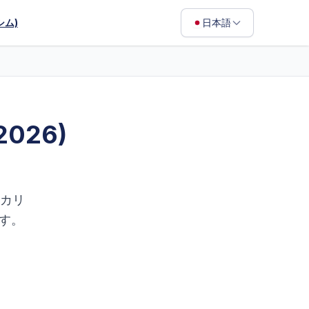
シム)
日本語
English
Français
Português
026)
ไทย
日本語
Bahasa Indonesia
カリ
Filipino
す。
Deutsch
Español
Italiano