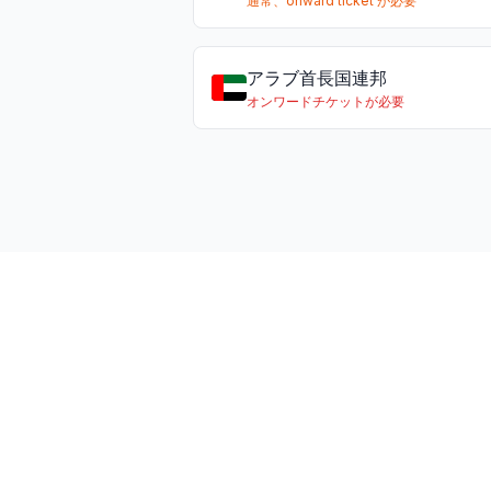
通常、onward ticket が必要
アラブ首長国連邦
オンワードチケットが必要