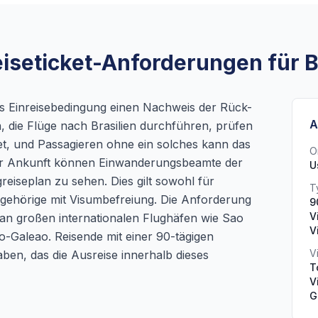
iseticket-Anforderungen für B
ls Einreisebedingung einen Nachweis der Rück-
A
n, die Flüge nach Brasilien durchführen, prüfen
et, und Passagieren ohne ein solches kann das
O
der Ankunft können Einwanderungsbeamte der
U
reiseplan zu sehen. Dies gilt sowohl für
T
ngehörige mit Visumbefreiung. Die Anforderung
9
V
 an großen internationalen Flughäfen wie Sao
V
-Galeao. Reisende mit einer 90-tägigen
V
aben, das die Ausreise innerhalb dieses
T
V
G