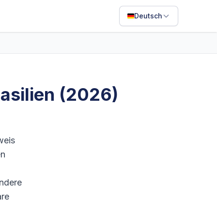
Deutsch
English
Français
Português
rasilien (2026)
ไทย
日本語
Bahasa Indonesia
weis
Filipino
en
Deutsch
ndere
Español
are
Italiano