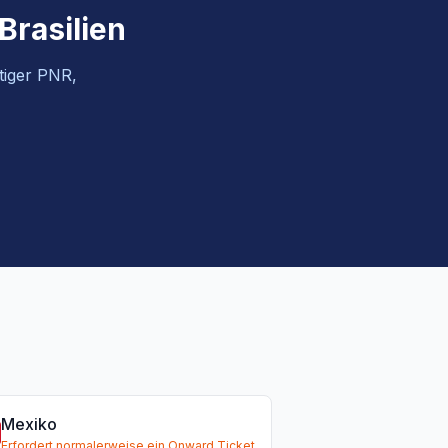
Brasilien
ltiger PNR,
Mexiko
Erfordert normalerweise ein Onward Ticket