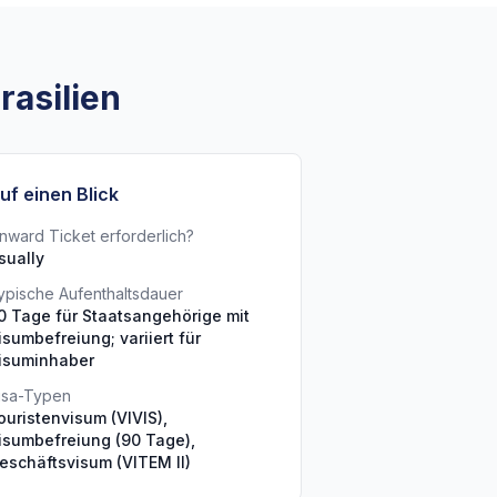
rasilien
uf einen Blick
nward Ticket erforderlich?
sually
ypische Aufenthaltsdauer
0 Tage für Staatsangehörige mit
isumbefreiung; variiert für
isuminhaber
isa-Typen
ouristenvisum (VIVIS),
isumbefreiung (90 Tage),
eschäftsvisum (VITEM II)