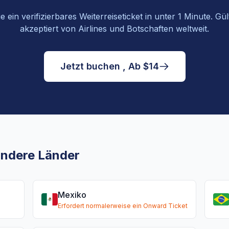
 ein verifizierbares Weiterreiseticket in unter 1 Minute. Gü
akzeptiert von Airlines und Botschaften weltweit.
Jetzt buchen , Ab $14
 andere Länder
Mexiko
Erfordert normalerweise ein Onward Ticket