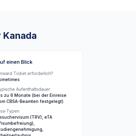
r Kanada
uf einen Blick
nward Ticket erforderlich?
ometimes
ypische Aufenthaltsdauer
is zu 6 Monate (bei der Einreise
om CBSA-Beamten festgelegt)
isa-Typen
esuchervisum (TRV), eTA
Visumbefreiung),
tudiengenehmigung,
rbeitserlaubnis