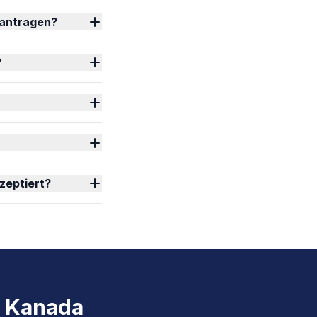
eantragen?
?
zeptiert?
ür Kanada