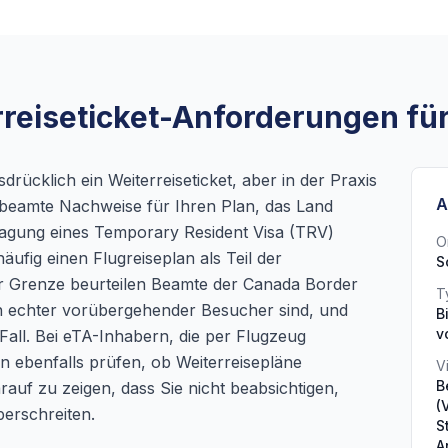
reiseticket-Anforderungen fü
drücklich ein Weiterreiseticket, aber in der Praxis
A
eamte Nachweise für Ihren Plan, das Land
ragung eines Temporary Resident Visa (TRV)
O
ufig einen Flugreiseplan als Teil der
S
r Grenze beurteilen Beamte der Canada Border
T
n echter vorübergehender Besucher sind, und
B
v
Fall. Bei eTA-Inhabern, die per Flugzeug
n ebenfalls prüfen, ob Weiterreisepläne
V
B
auf zu zeigen, dass Sie nicht beabsichtigen,
(
erschreiten.
S
A