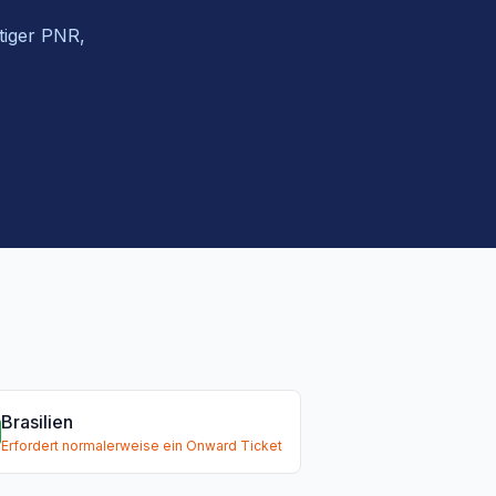
ltiger PNR,
Brasilien
Erfordert normalerweise ein Onward Ticket