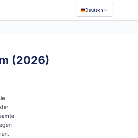
Deutsch
English
Français
Português
um (2026)
ไทย
日本語
Bahasa Indonesia
Filipino
ie
 der
Deutsch
Beamte
Español
legen
Italiano
nen.