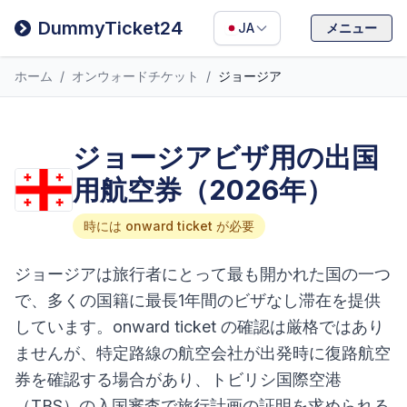
Filipino
DummyTicket24
JA
メニュー
Deutsch
ホーム
/
オンウォードチケット
/
ジョージア
Español
Italiano
ジョージアビザ用の出国
用航空券（2026年）
時には onward ticket が必要
ジョージアは旅行者にとって最も開かれた国の一つ
で、多くの国籍に最長1年間のビザなし滞在を提供
しています。onward ticket の確認は厳格ではあり
ませんが、特定路線の航空会社が出発時に復路航空
券を確認する場合があり、トビリシ国際空港
（TBS）の入国審査で旅行計画の証明を求められる